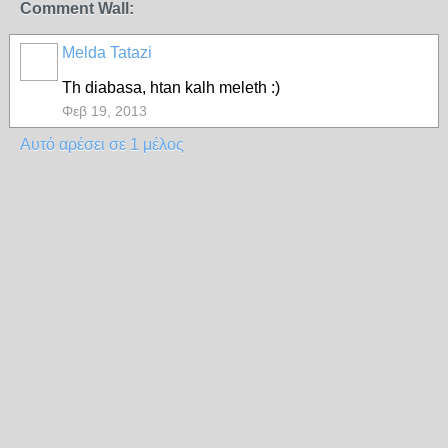
Comment Wall:
Melda Tatazi
Th diabasa, htan kalh meleth :)
Φεβ 19, 2013
Αυτό αρέσει σε 1 μέλος